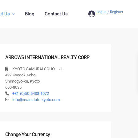
ut Us
Blog
Contact Us
ARROWS INTERNATIONAL REALTY CORP.
KYOTO SAMURAI SOHO – J,
497 Kyogoku-cho,
Shimogyo-ku, Kyoto
600-8035
+81-(0)50-5433-1072
info@realestate-kyoto.com
Change Your Currency