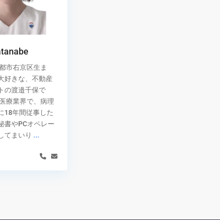
atanabe
京都市右京区生ま
大好きな、不動産
トの渡邉千保で
は医療業界で、病理
に18年間従事した
秘書やPCオペレー
してまいり
...