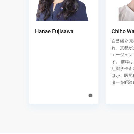
Hanae Fujisawa
Chiho W
自己紹介 
れ。京都が
エージェン
す。 前職
組織学検査
ほか、医局
ターを経験