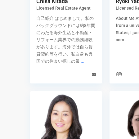
Chika Kitada
Ryoki Ya
Licensed Real Estate Agent
Licensed Re
自己紹介 はじめまして。私の
About Me Af
バックグラウンドには約8年間
from a unive
にわたる海外生活と不動産・
States, I jo
リフォーム業界での勤務経験
com
...
があります。海外では自ら賃
貸契約等を行い、私自身も異
国での住まい探しの厳
...