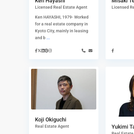
Ken Hayashi
Misaki T
Licensed Real Estate Agent
Licensed Re
Ken HAYASHI, 1979- Worked
for a real estate company in
Kyoto City, mainly in leasing
and b
...
Koji Okiguchi
Yukimi Ta
Real Estate Agent
Real Estate