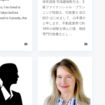
保有資格 宅地建物取引士、2
級ファイナンシャル・プラン
o, I’ve lived in
ニング技能士、行政書士 自己
Tokyo before
紹介 はじめまして、山本康介
ad to Canada, the
と申します。不動産業界で約
10年の経験を積んだ後、相続
専門行政書士とし
...